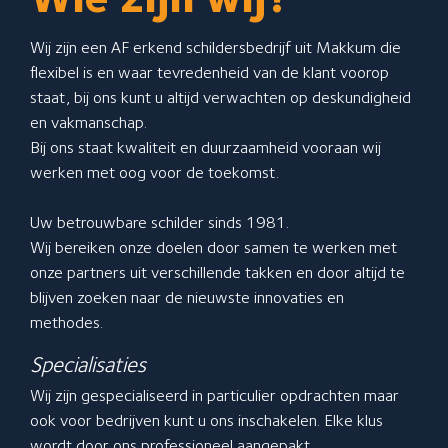
Over GlansGarant
De 7 fraaie voordelen
Wij zijn een AF erkend schildersbedrijf uit Makkum die
Een offerte aanvragen
flexibel is en waar tevredenheid van de klant voorop
staat, bij ons kunt u altijd verwachten op deskundigheid
Rinia Schildersbedrijf
en vakmanschap.
Onze contactgegevens
Bij ons staat kwaliteit en duurzaamheid vooraan wij
werken met oog voor de toekomst.
De Munniksplaat 1
Uw betrouwbare schilder sinds 1981.
8754 HG Makkum
Wij bereiken onze doelen door samen te werken met
Stuur een bericht
onze partners uit verschillende takken en door altijd te
blijven zoeken naar de nieuwste innovaties en
Neem telefonisch contact met ons op: 0515-232223
methodes.
Specialisaties
Wij zijn gespecialiseerd in particulier opdrachten maar
ook voor bedrijven kunt u ons inschakelen. Elke klus
wordt door ons professioneel aangepakt.