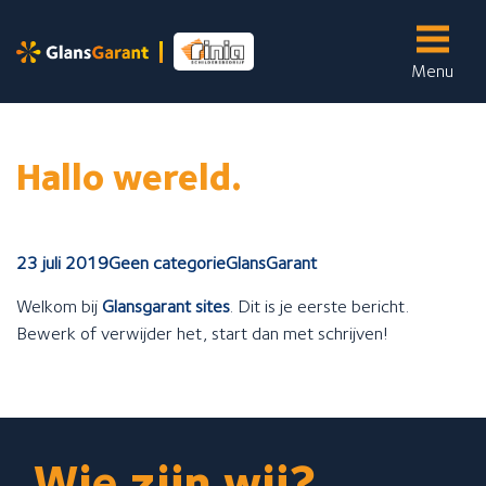
Menu
Skip
to
Onze services
content
Wij bieden de volgende services aan:
Hallo wereld.
Binnenschilderwerk
Buitenschilderwerk
23 juli 2019
Geen categorie
GlansGarant
Glasvliesbehang
Welkom bij
Glansgarant sites
. Dit is je eerste bericht.
Houtrotreparatie
Bewerk of verwijder het, start dan met schrijven!
Wandafwerking
Over ons
Meer informatie over...
Wie zijn wij?