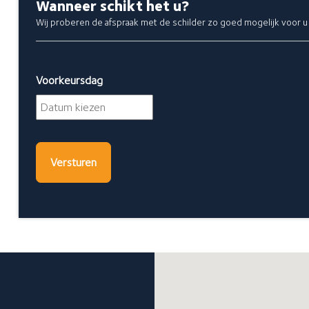
Wanneer schikt het u?
Wij proberen de afspraak met de schilder zo goed mogelijk voor u 
Voorkeursdag
DD
dash
MM
dash
JJJJ