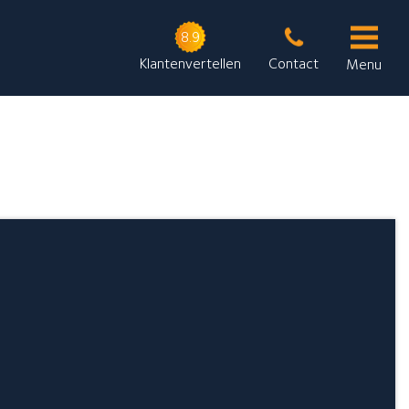
8.9
Klantenvertellen
Contact
Menu
Rinia Schildersbedrijf
Onze contactgegevens
De Munniksplaat 1
8754 HG Makkum
Stuur een bericht
Neem telefonisch contact met ons op: 0515-232223