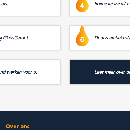
uis.
Ruime keuze uit m
4
ij GlansGarant.
Duurzaamheid sta
6
and werken voor u.
Lees meer over d
Over ons