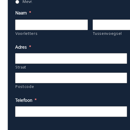
Mevr.
Naam
*
Voorletters
Tussenvoegsel
Adres
*
Straat
Postcode
Telefoon
*