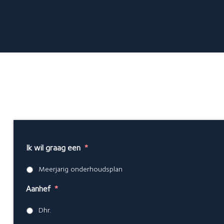
Over ons
Meer informatie over...
Over GlansGarant
De 7 fraaie voordelen
Een offerte aanvragen
Ik wil graag een
*
Meerjarig onderhoudsplan
Aanhef
*
Dhr.